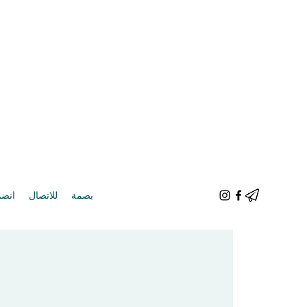
بصمة
للاتصال
انضم 