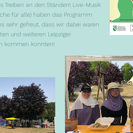
es Treiben an den Ständen! Live-Musik
üche für alle) haben das Programm
s sehr gefreut, dass wir dabei waren
rten und weiteren Leipziger
äch kommen konnten!