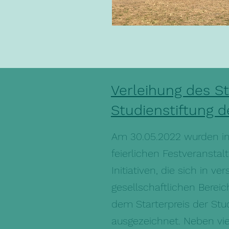
Verleihung des St
Studienstiftung 
Am 30.05.2022 wurden i
feierlichen Festveranstalt
Initiativen, die sich in v
gesellschaftlichen Bereic
dem Starterpreis der Stud
ausgezeichnet. Neben vie