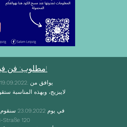
مطلوب: فن فيلمك!
لايبزيج، وبهذه المناسبة ستقو
في يوم 22
مهاجرة في جمعية المالتيزر في شارع 