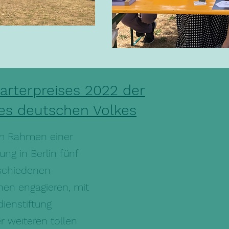
arterpreises 2022 der
des deutschen Volkes
m Rahmen einer
ung in Berlin fünf
erschiedenen
hen engagieren, mit
ienstiftung
r weiteren tollen