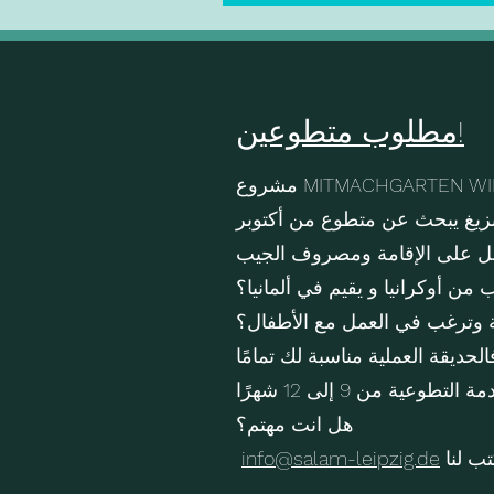
مطلوب متطوعين!
MITMACHGARTEN WIRRW
بزيغ يبحث عن متطوع من أكتوبر
من أوكرانيا و يقيم في ألمانيا؟
ة وترغب في العمل مع الأطفال؟
لتطوعية من 9 إلى 12 شهرًا
هل انت مهتم؟
تب لنا
info@salam-leipzig.de