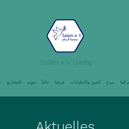
Salam e. V. Leipzig
إلينا
يتبرع
الصور والانطباعات
فريقنا
حالياً
تقويم
المشاريع
ت
Aktuelles