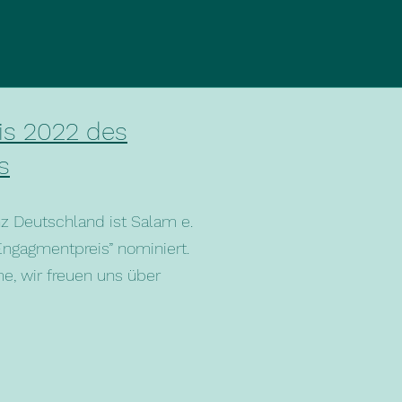
is 2022 des
s
z Deutschland ist Salam e.
Engagmentpreis” nominiert.
e, wir freuen uns über