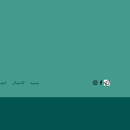
بصمة
للاتصال
انضم 