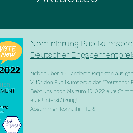
Nominierung Publikumspre
Deutscher Engagementprei
Neben über 460 anderen Projekten aus gan
V. für den Publikumspreis des “Deutscher 
Gebt uns noch bis zum 19.10.22 eure Stimm
eure Unterstützung!
Abstimmen könnt ihr
HIER!