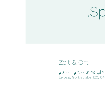
Sp
Zeit & Ort
٢، ٦:٠٠ م – ٨:٠٠ م
Leipzig, Gorkistraße 120, 0