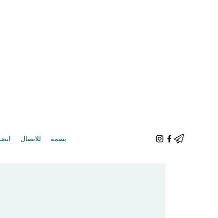
بصمة
للاتصال
انضم 