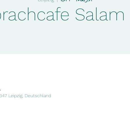
rachcafe Salam e
٢٠ آب ٠٢٥
4347 Leipzig, Deutschland