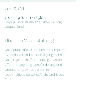
Zeit & Ort
١١ آذار ٢٠٢٦، ٦:٠٠ م – ٨:٠٠ م
Leipzig, Gorkistraße 120, 04347 Leipzig,
Deutschland
Über die Veranstaltung
Das Sprachcafe ist Teil unseres Projektes 
"Sprache verbindet - Beteiligung stärkt". 
Das Projekt schafft im Leipziger Osten 
offene Begegnung, Leseförderung und 
Orientierung. Wir betreiben ein 
regelmäßiges Sprachcafé als Drehkreuz, 
fördern zweisprachiges 
Lesen in Kitas und laden zu neutralen 
Informations- und Workshopabenden ein. 