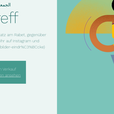
عة، ٢١ تموز
eff
platz am Rabet, gegenüber
 ihr auf Instagram und
/bilder-eindr%C3%BCcke)
m Verkauf
gen ansehen