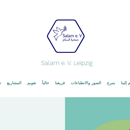
Salam e. V. Leipzig
ر
المشاريع
تقويم
حالياً
فريقنا
الصور والانطباعات
يتبرع
انضم 