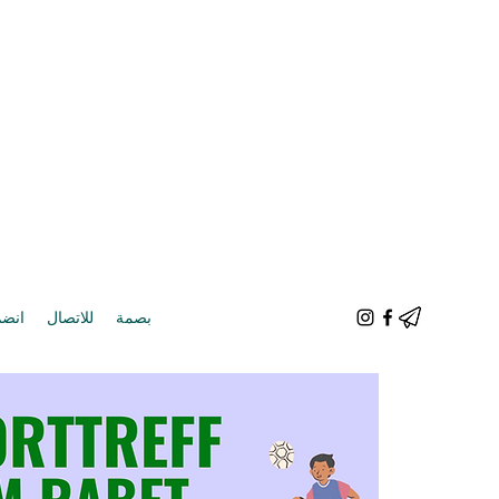
بصمة
للاتصال
انضم 