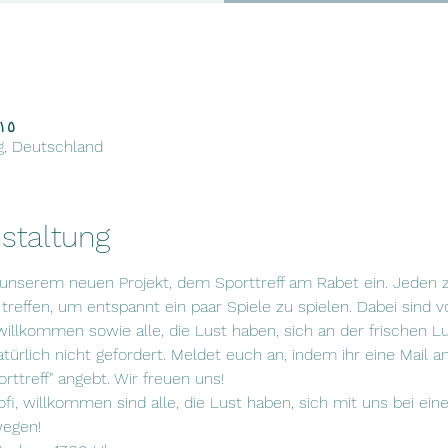
١٥ تموز ٢٠٢٢، ٥:٠٠ م – ٠٠
ig, Deutschland
staltung
 unserem neuen Projekt, dem Sporttreff am Rabet ein. Jeden 
reffen, um entspannt ein paar Spiele zu spielen. Dabei sind vo
willkommen sowie alle, die Lust haben, sich an der frischen L
ürlich nicht gefordert. Meldet euch an, indem ihr eine Mail an
rttreff" angebt. Wir freuen uns!
fi, willkommen sind alle, die Lust haben, sich mit uns bei eine
wegen!