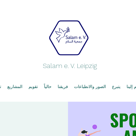
Salam e. V. Leipzig
إلينا
يتبرع
الصور والانطباعات
فريقنا
حالياً
تقويم
المشاريع
ت