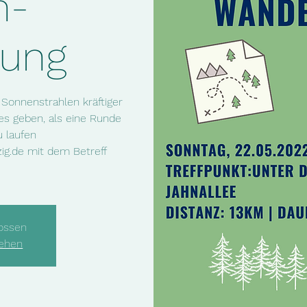
m-
ung
Sonnenstrahlen kräftiger
s geben, als eine Runde
ig.de mit dem Betreff
ossen
sehen