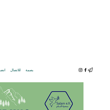
بصمة
للاتصال
انضم 