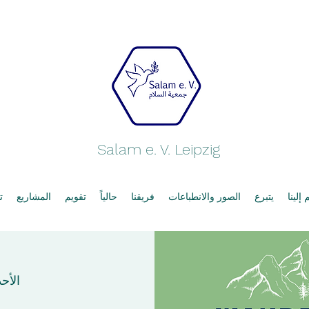
Salam e. V. Leipzig
إلينا
يتبرع
الصور والانطباعات
فريقنا
حالياً
تقويم
المشاريع
ت
الأحد، ٢٢