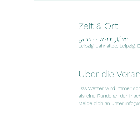
Zeit & Ort
٢٢ أيار ٢٠٢٢، ١١:٠٠ ص
Leipzig, Jahnallee, Leipzig,
Über die Veran
Das Wetter wird immer sch
als eine Runde an der frisc
Melde dich an unter info@s