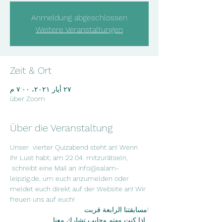
Anmeldung abgeschlossen
Weitere Veranstaltungen
Zeit & Ort
٢٧ أيار ٢٠٢١، ٧:٠٠ م
über Zoom
Über die Veranstaltung
Unser  vierter Quizabend steht an! Wenn 
ihr Lust habt, am 22.04. mitzurätseln, 
 schreibt eine Mail an info@salam-
leipzig.de, um euch anzumelden oder 
meldet euch direkt auf der Website an! Wir 
freuen uns auf euch! 
. إذا كنت مهتم وحابب تشارك معنا 