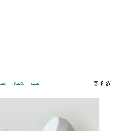
بصمة
للاتصال
انضم 