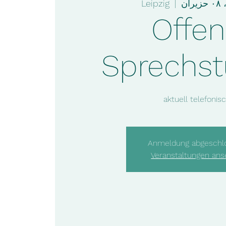
ان
  |  
Leipzig
Offe
Sprechs
aktuell telefonis
Anmeldung abgeschl
Veranstaltungen an