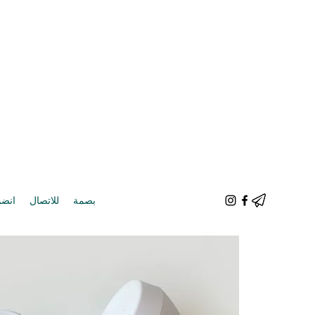
بصمة
للاتصال
انضم 