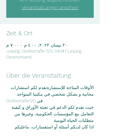
Veranstaltungen ansehen
Zeit & Ort
٢٠ نيسان ٢٠٢٢، ٤:٠٠ م – ٧:٠٠ م
Leipzig, Gorkistraße 120, 04347 Leipzig,
Deutschland
Über die Veranstaltung
الأوقات المتاحة للإستشارةنقدم لكم استشارات 
مجانية و بشكل شخصي في مكتبنا المتواجد
Gorkistraße120 في
حيث نقدم لكم الدعم في تعبئة الأوراق و كيفية 
التعامل مع المؤسسات الحكومية، وغيرها من
متطلبات الحياة اليومية
اذا كان لديكم أسئلة أو استفسارات، ماعليكم 
سوى إرسال بريد الكتروني عبر موقعنا