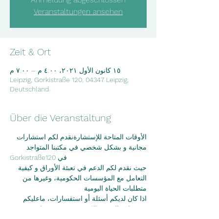
Veranstaltungen ansehen
Zeit & Ort
١٥ كانون الأول ٢٠٢١، ٤:٠٠ م – ٧:٠٠ م
Leipzig, Gorkistraße 120, 04347 Leipzig,
Deutschland
Über die Veranstaltung
الأوقات المتاحة للإستشارةنقدم لكم استشارات 
مجانية و بشكل شخصي في مكتبنا المتواجد
Gorkistraße120 في
حيث نقدم لكم الدعم في تعبئة الأوراق و كيفية 
التعامل مع المؤسسات الحكومية، وغيرها من
متطلبات الحياة اليومية
اذا كان لديكم أسئلة أو استفسارات، ماعليكم 
سوى إرسال بريد الكتروني عبر موقعنا