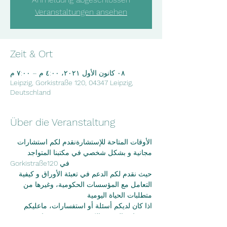
Veranstaltungen ansehen
Zeit & Ort
٠٨ كانون الأول ٢٠٢١، ٤:٠٠ م – ٧:٠٠ م
Leipzig, Gorkistraße 120, 04347 Leipzig,
Deutschland
Über die Veranstaltung
الأوقات المتاحة للإستشارةنقدم لكم استشارات 
مجانية و بشكل شخصي في مكتبنا المتواجد
Gorkistraße120 في
حيث نقدم لكم الدعم في تعبئة الأوراق و كيفية 
التعامل مع المؤسسات الحكومية، وغيرها من
متطلبات الحياة اليومية
اذا كان لديكم أسئلة أو استفسارات، ماعليكم 
سوى إرسال بريد الكتروني عبر موقعنا