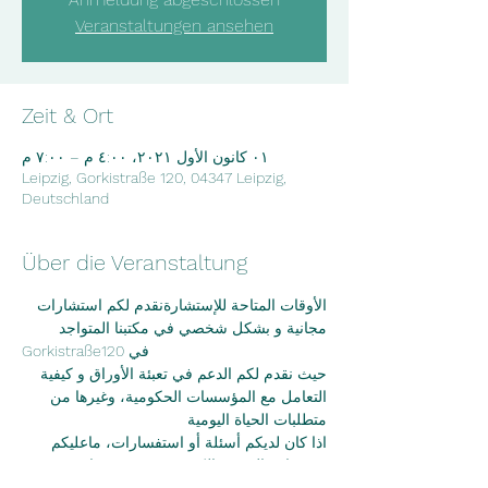
Veranstaltungen ansehen
Zeit & Ort
٠١ كانون الأول ٢٠٢١، ٤:٠٠ م – ٧:٠٠ م
Leipzig, Gorkistraße 120, 04347 Leipzig,
Deutschland
Über die Veranstaltung
الأوقات المتاحة للإستشارةنقدم لكم استشارات 
مجانية و بشكل شخصي في مكتبنا المتواجد
Gorkistraße120 في
حيث نقدم لكم الدعم في تعبئة الأوراق و كيفية 
التعامل مع المؤسسات الحكومية، وغيرها من
متطلبات الحياة اليومية
اذا كان لديكم أسئلة أو استفسارات، ماعليكم 
سوى إرسال بريد الكتروني عبر موقعنا