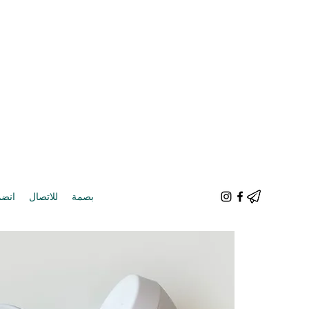
بصمة
للاتصال
انضم 