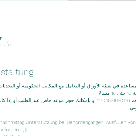
١٢ أيار ٢٠٢١،
elefon
staltung
ساعدة في تعبئة الأوراق أو التعامل مع المكاتب الحكومية أو التحديات 
اءً
 عبر الهاتف - اتصل بالرقم 0176-27045310 أو بإمكانك حجز موعد خاص عند الط
وني 
hnachmittag Unterstützung bei Behördengängen, Ausfüllen v
usforderungen. 