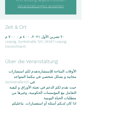
Veranstaltungen ansehen
Zeit & Ort
٢٠ تشرين الأول ٢٠٢١، ٤:٠٠ م – ٧:٠٠ م
Leipzig, Gorkistraße 120, 04347 Leipzig,
Deutschland
Über die Veranstaltung
الأوقات المتاحة للإستشارةنقدم لكم استشارات 
مجانية و بشكل شخصي في مكتبنا المتواجد
Gorkistraße120 في
حيث نقدم لكم الدعم في تعبئة الأوراق و كيفية 
التعامل مع المؤسسات الحكومية، وغيرها من
متطلبات الحياة اليومية
اذا كان لديكم أسئلة أو استفسارات، ماعليكم 
سوى إرسال بريد الكتروني عبر موقعنا