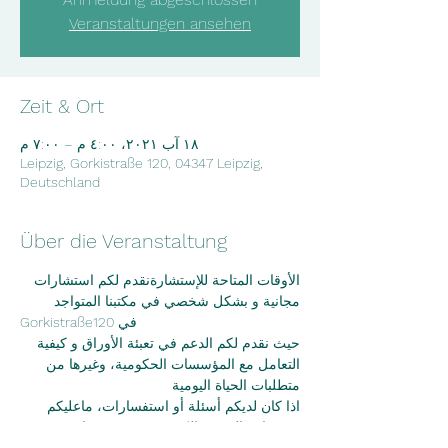
Veranstaltungen ansehen
Zeit & Ort
١٨ آب ٢٠٢١، ٤:٠٠ م – ٧:٠٠ م
Leipzig, Gorkistraße 120, 04347 Leipzig,
Deutschland
Über die Veranstaltung
الأوقات المتاحة للإستشارةنقدم لكم استشارات 
مجانية و بشكل شخصي في مكتبنا المتواجد
Gorkistraße120 في
حيث نقدم لكم الدعم في تعبئة الأوراق و كيفية 
التعامل مع المؤسسات الحكومية، وغيرها من
متطلبات الحياة اليومية
اذا كان لديكم أسئلة أو استفسارات، ماعليكم 
سوى إرسال بريد الكتروني عبر موقعنا