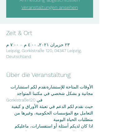
Veranstaltungen ansehen
Zeit & Ort
٢٣ حزيران ٢٠٢١، ٤:٠٠ م – ٧:٠٠ م
Leipzig, Gorkistraße 120, 04347 Leipzig,
Deutschland
Über die Veranstaltung
الأوقات المتاحة للإستشارةنقدم لكم استشارات 
مجانية و بشكل شخصي في مكتبنا المتواجد
Gorkistraße120 في
حيث نقدم لكم الدعم في تعبئة الأوراق و كيفية 
التعامل مع المؤسسات الحكومية، وغيرها من
متطلبات الحياة اليومية
اذا كان لديكم أسئلة أو استفسارات، ماعليكم 
سوى إرسال بريد الكتروني عبر موقعنا