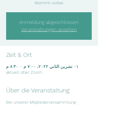
Kommt vorbei!
Anmeldung abgeschlossen
Veranstaltungen ansehen
Zeit & Ort
٠١ تشرين الثاني ٢٠٢٢، ٧:٠٠ م – ٨:٣٠ م
aktuell über Zoom
Über die Veranstaltung
Bei unserer Mitgliederversammlung 
besprechen wir die aktuellsten 
Entwicklungen in unserem Verein und neue 
Projektideen. Wenn du Interesse hast, dir 
anzuschauen, was wir so machen, sag 
gerne kurz Bescheid und komm vorbei!