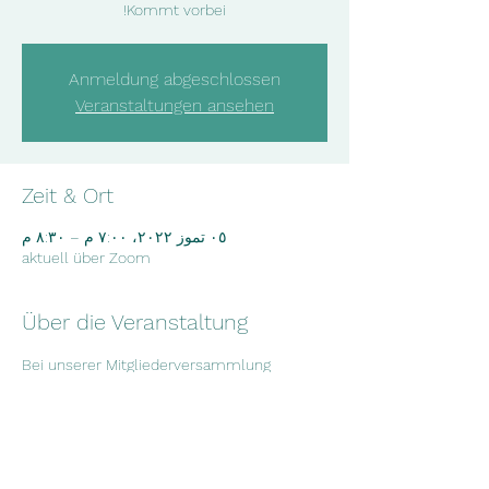
Kommt vorbei!
Anmeldung abgeschlossen
Veranstaltungen ansehen
Zeit & Ort
٠٥ تموز ٢٠٢٢، ٧:٠٠ م – ٨:٣٠ م
aktuell über Zoom
Über die Veranstaltung
Bei unserer Mitgliederversammlung 
besprechen wir die aktuellsten 
Entwicklungen in unserem Verein und neue 
Projektideen. Wenn du Interesse hast, dir 
anzuschauen, was wir so machen, sag 
gerne kurz Bescheid und komm vorbei!