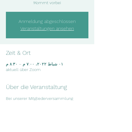
Kommt vorbei!
Anmeldung abgeschlossen
Veranstaltungen ansehen
Zeit & Ort
٠١ شباط ٢٠٢٢، ٧:٠٠ م – ٨:٣٠ م
aktuell über Zoom
Über die Veranstaltung
Bei unserer Mitgliederversammlung 
besprechen wir die aktuellsten 
Entwicklungen in unserem Verein und neue 
Projektideen. Wenn du Interesse hast, dir 
anzuschauen, was wir so machen, sag 
gerne kurz Bescheid und komm vorbei!