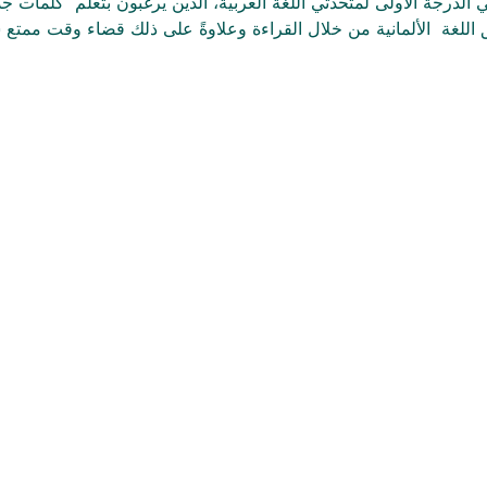
ي الدرجة الأولى لمتحدثي اللغة العربية، الذين يرغبون بتعلم  كلمات 
 اللغة  الألمانية من خلال القراءة وعلاوةً على ذلك قضاء وقت ممتع س