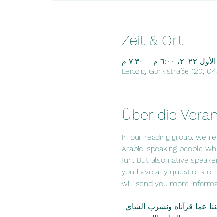
Zeit & Ort
Leipzig, Gorkistraße 120, 0
Über die Veran
In our reading group, we rea
Arabic-speaking people who
fun. But also native speake
you have any questions or i
will send you more informa
ننا عما قرآناه ونشرب الشاي 