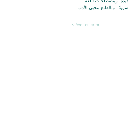
جديدة  ومصطلحات اللغة 
ويةً.  وبالطبع محبي الأدب 
Weiterlesen >