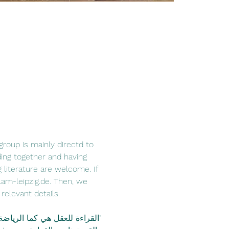
group is mainly directd to 
ing together and having 
literature are welcome. If 
lam-leipzig.de. Then, we 
elevant details. 
"القراءة للعقل هي كما الرياض