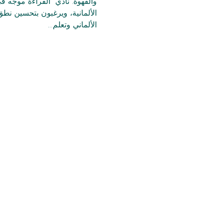
والقهوة. نادي  القراءة موجه ف
الألمانية، ويرغبون بتحسين نطق
الألماني وتعلم…