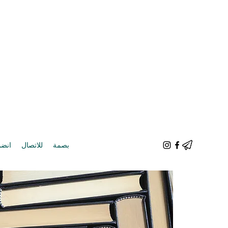
بصمة
للاتصال
انضم 