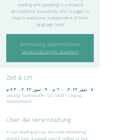
reading and speaking in a relaxed
atmosphere. Everybody who is eager to
read is welcome, independent of their
language level.
Anmeldung abgeschlossen
Veranstaltungen ansehen
Zeit & Ort
٠٨ تموز ٢٠٢٢، ٦:٠٠ م – ٠٩ تموز ٢٠٢٢، ٧:٣٠ م
Leipzig, Gorkistraße 120, 04347 Leipzig,
Deutschland
Über die Veranstaltung
In our reading group, we read interesting 
stories over a casual cup of coffee or tea.  