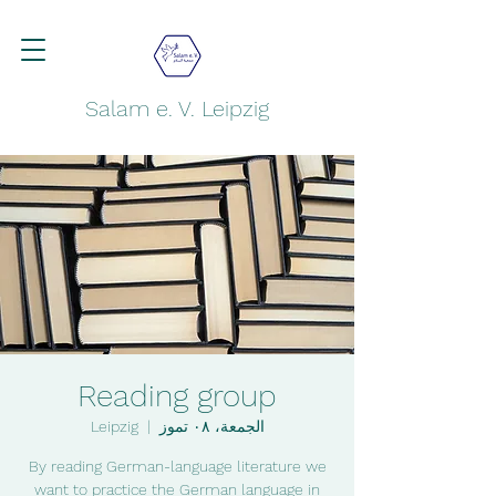
Salam e. V. Leipzig
Reading group
الجمعة، ٠٨ تموز
  |  
Leipzig
By reading German-language literature we
want to practice the German language in