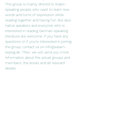
This group is mainly directd to Arabic-
speaking people who want to learn new 
words and turns of expression while 
reading together and having fun. But also 
native speakers and everyone who is 
interested in reading German-speaking 
literature are welcome. If you have any 
questions or if you're interested in joining 
the group, contact us on info@salam-
leipzig.de. Then, we will send you more 
information about the actual groups and 
members, the books and all relevant 
details. 
"القراءة للعقل هي كما الرياضة للجسم" جوزيف 
أديسون في نادي القراءة نقرأ سوية ونتناقش 
فيما بيننا عما قرآناه ونشرب الشاي والقهوة. نادي 
 القراءة موجه في الدرجة الأولى لمتحدثي اللغة 
العربية، الذين يرغبون بتعلم  كلمات جديدة  
ومصطلحات اللغة الألمانية، ويرغبون بتحسين 
نطق اللغة  الألمانية من خلال القراءة وعلاوةً 