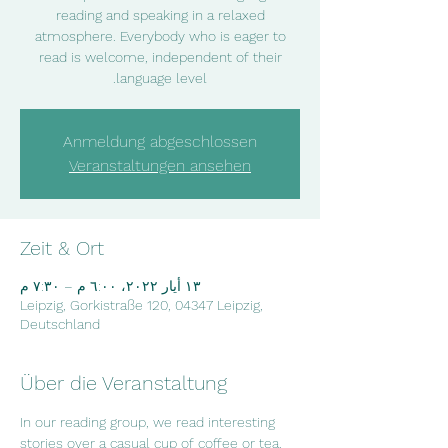
reading and speaking in a relaxed
atmosphere. Everybody who is eager to
read is welcome, independent of their
language level.
Anmeldung abgeschlossen
Veranstaltungen ansehen
Zeit & Ort
١٣ أيار ٢٠٢٢، ٦:٠٠ م – ٧:٣٠ م
Leipzig, Gorkistraße 120, 04347 Leipzig,
Deutschland
Über die Veranstaltung
In our reading group, we read interesting 
stories over a casual cup of coffee or tea.  