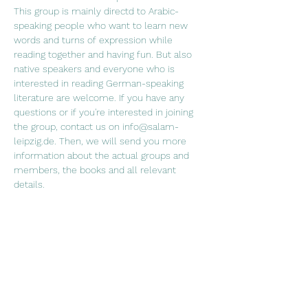
This group is mainly directd to Arabic-
speaking people who want to learn new 
words and turns of expression while 
reading together and having fun. But also 
native speakers and everyone who is 
interested in reading German-speaking 
literature are welcome. If you have any 
questions or if you're interested in joining 
the group, contact us on info@salam-
leipzig.de. Then, we will send you more 
information about the actual groups and 
members, the books and all relevant 
details. 
"القراءة للعقل هي كما الرياضة للجسم" جوزيف 
أديسون في نادي القراءة نقرأ سوية ونتناقش 
فيما بيننا عما قرآناه ونشرب الشاي والقهوة. نادي 
 القراءة موجه في الدرجة الأولى لمتحدثي اللغة 
العربية، الذين يرغبون بتعلم  كلمات جديدة  
ومصطلحات اللغة الألمانية، ويرغبون بتحسين 
نطق اللغة  الألمانية من خلال القراءة وعلاوةً 