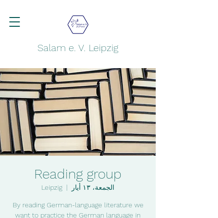
Salam e. V. Leipzig
Reading group
الجمعة، ١٣ أيار
  |  
Leipzig
By reading German-language literature we
want to practice the German language in