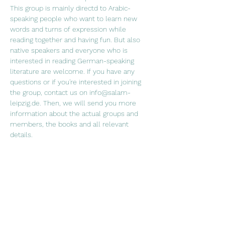
This group is mainly directd to Arabic-
speaking people who want to learn new 
words and turns of expression while 
reading together and having fun. But also 
native speakers and everyone who is 
interested in reading German-speaking 
literature are welcome. If you have any 
questions or if you're interested in joining 
the group, contact us on info@salam-
leipzig.de. Then, we will send you more 
information about the actual groups and 
members, the books and all relevant 
details. 
"القراءة للعقل هي كما الرياضة للجسم" جوزيف 
أديسون في نادي القراءة نقرأ سوية ونتناقش 
فيما بيننا عما قرآناه ونشرب الشاي والقهوة. نادي 
 القراءة موجه في الدرجة الأولى لمتحدثي اللغة 
العربية، الذين يرغبون بتعلم  كلمات جديدة  
ومصطلحات اللغة الألمانية، ويرغبون بتحسين 
نطق اللغة  الألمانية من خلال القراءة وعلاوةً 