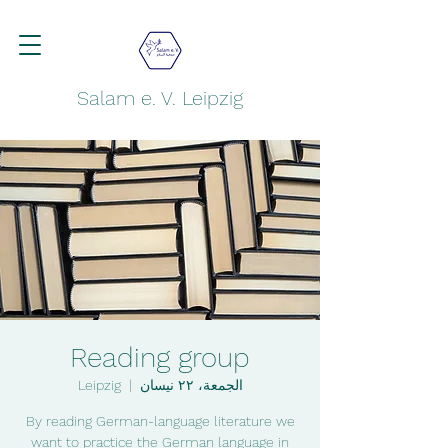
Salam e. V. Leipzig
Reading group
الجمعة، ٢٢ نيسان
  |  
Leipzig
By reading German-language literature we
want to practice the German language in