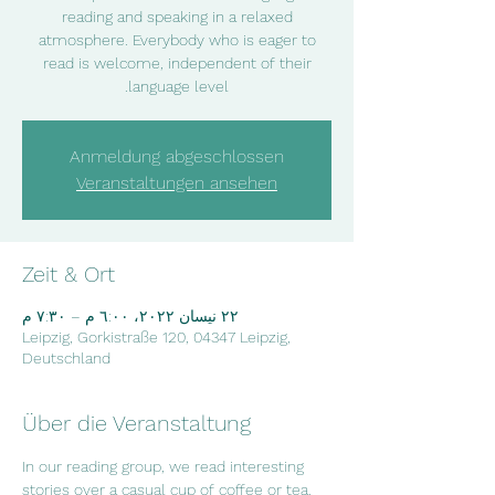
reading and speaking in a relaxed
atmosphere. Everybody who is eager to
read is welcome, independent of their
language level.
Anmeldung abgeschlossen
Veranstaltungen ansehen
Zeit & Ort
٢٢ نيسان ٢٠٢٢، ٦:٠٠ م – ٧:٣٠ م
Leipzig, Gorkistraße 120, 04347 Leipzig,
Deutschland
Über die Veranstaltung
In our reading group, we read interesting 
stories over a casual cup of coffee or tea.  