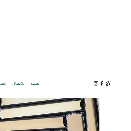
بصمة
للاتصال
انضم 