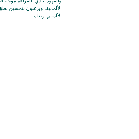
والقهوة. نادي  القراءة موجه ف
الألمانية، ويرغبون بتحسين نطق
الألماني وتعلم…