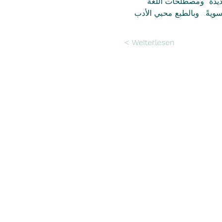
جديدة  ومصطلحات اللغة 
ويةً.  وبالطبع محبي الأدب 
Weiterlesen >