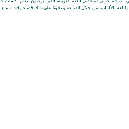
ي الدرجة الأولى لمتحدثي اللغة العربية، الذين يرغبون بتعلم  كلمات 
 اللغة  الألمانية من خلال القراءة وعلاوةً على ذلك قضاء وقت ممتع س