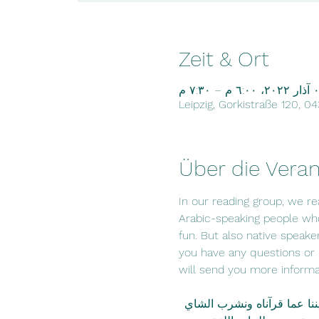
Zeit & Ort
٦: م – ٧:٣٠ م
Leipzig, Gorkistraße 120, 0
Über die Veran
In our reading group, we rea
Arabic-speaking people who
fun. But also native speake
you have any questions or i
will send you more informa
ننا عما قرآناه ونشرب الشاي 