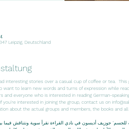
٠٤ آذار ٢٠٢٢، ٠٠
4347 Leipzig, Deutschland
staltung
d interesting stories over a casual cup of coffee or tea.  This 
 want to learn new words and turns of expression while read
rs and everyone who is interested in reading German-speaking 
f you're interested in joining the group, contact us on info@sa
tion about the actual groups and members, the books and all r
ة للجسم" جوزيف أديسون في نادي القراءة نقرأ سوية ونتناقش فيما بي