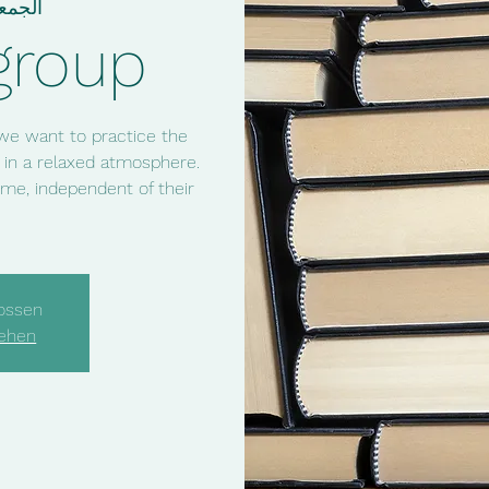
الجمعة، ٠٤
group
we want to practice the
 in a relaxed atmosphere.
me, independent of their
ossen
sehen