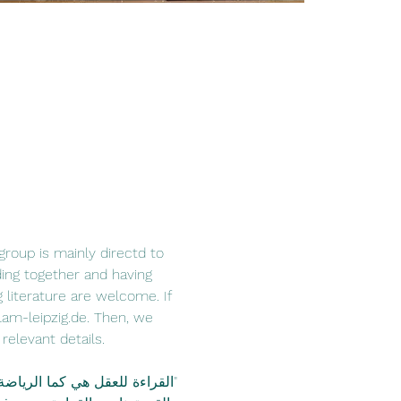
group is mainly directd to 
ing together and having 
literature are welcome. If 
lam-leipzig.de. Then, we 
elevant details. 
"القراءة للعقل هي كما الرياض