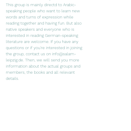
This group is mainly directd to Arabic-
speaking people who want to learn new 
words and turns of expression while 
reading together and having fun. But also 
native speakers and everyone who is 
interested in reading German-speaking 
literature are welcome. If you have any 
questions or if you're interested in joining 
the group, contact us on info@salam-
leipzig.de. Then, we will send you more 
information about the actual groups and 
members, the books and all relevant 
details. 
"القراءة للعقل هي كما الرياضة للجسم" جوزيف 
أديسون في نادي القراءة نقرأ سوية ونتناقش 
فيما بيننا عما قرآناه ونشرب الشاي والقهوة. نادي 
 القراءة موجه في الدرجة الأولى لمتحدثي اللغة 
العربية، الذين يرغبون بتعلم  كلمات جديدة  
ومصطلحات اللغة الألمانية، ويرغبون بتحسين 
نطق اللغة  الألمانية من خلال القراءة وعلاوةً 