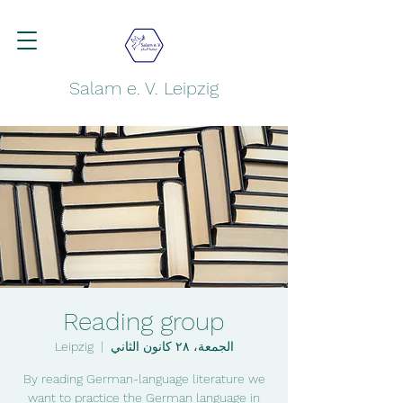
Salam e. V. Leipzig
Reading group
الجمعة، ٢٨ كانون الثاني
  |  
Leipzig
By reading German-language literature we
want to practice the German language in