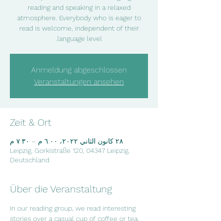
reading and speaking in a relaxed
atmosphere. Everybody who is eager to
read is welcome, independent of their
language level.
Anmeldung abgeschlossen
Veranstaltungen ansehen
Zeit & Ort
٢٨ كانون الثاني ٢٠٢٢، ٦:٠٠ م – ٧:٣٠ م
Leipzig, Gorkistraße 120, 04347 Leipzig,
Deutschland
Über die Veranstaltung
In our reading group, we read interesting 
stories over a casual cup of coffee or tea.  