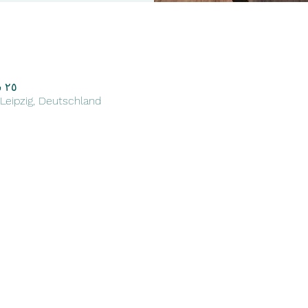
٢٥ شباط ٢٠٢٤، ٤:٠٠ م – ٦:٠٠ م
 Leipzig, Deutschland