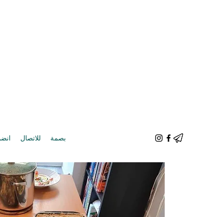
بصمة
للاتصال
انضم 