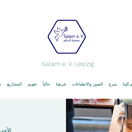
Salam e. V. Leipzig
إلينا
يتبرع
الصور والانطباعات
فريقنا
حالياً
تقويم
المشاريع
ت
الأحد، ٢٥ شب