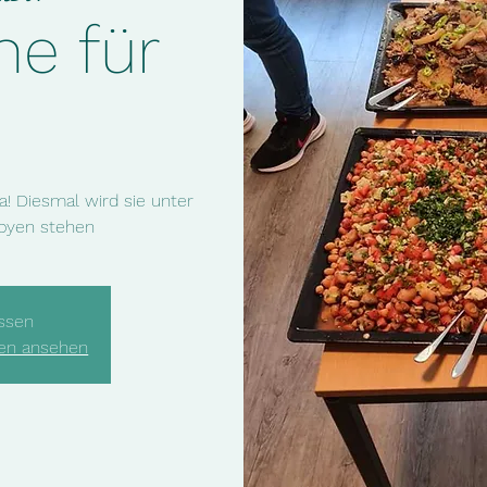
he für
! Diesmal wird sie unter
en stehen 😋
ssen
gen ansehen