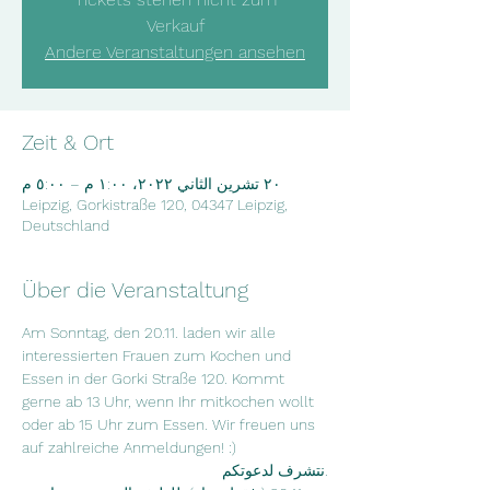
Verkauf
Andere Veranstaltungen ansehen
Zeit & Ort
٢٠ تشرين الثاني ٢٠٢٢، ١:٠٠ م – ٥:٠٠ م
Leipzig, Gorkistraße 120, 04347 Leipzig,
Deutschland
Über die Veranstaltung
Am Sonntag, den 20.11. laden wir alle 
interessierten Frauen zum Kochen und 
Essen in der Gorki Straße 120. Kommt 
gerne ab 13 Uhr, wenn Ihr mitkochen wollt 
oder ab 15 Uhr zum Essen. Wir freuen uns 
auf zahlreiche Anmeldungen! :)
.نتشرف لدعوتكم 