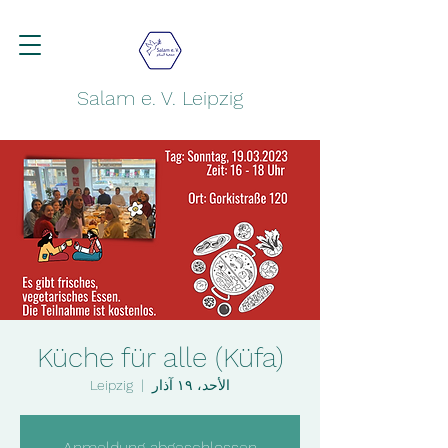
Salam e. V. Leipzig
Küche für alle (Küfa)
الأحد، ١٩ آذار
  |  
Leipzig
Anmeldung abgeschlossen