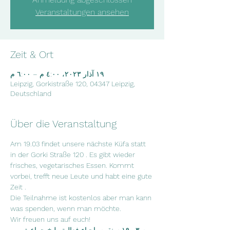
Veranstaltungen ansehen
Zeit & Ort
١٩ آذار ٢٠٢٣، ٤:٠٠ م – ٦:٠٠ م
Leipzig, Gorkistraße 120, 04347 Leipzig,
Deutschland
Über die Veranstaltung
Am 19.03 findet unsere nächste Küfa statt 
in der Gorki Straße 120 . Es gibt wieder 
frisches, vegetarisches Essen. Kommt 
vorbei, trefft neue Leute und habt eine gute 
Zeit .

Die Teilnahme ist kostenlos aber man kann 
was spenden, wenn man möchte.

Wir freuen uns auf euch!