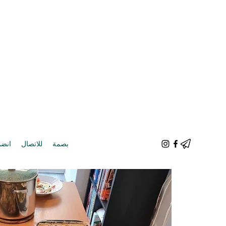
بصمة
للاتصال
انضم 