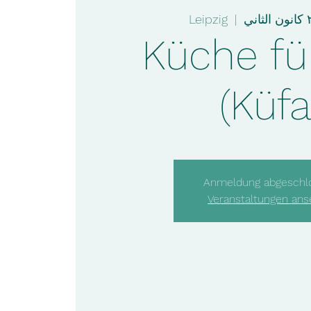
Leipzig
  |  
Küche für
(Küfa
Anmeldung abgeschl
Veranstaltungen an