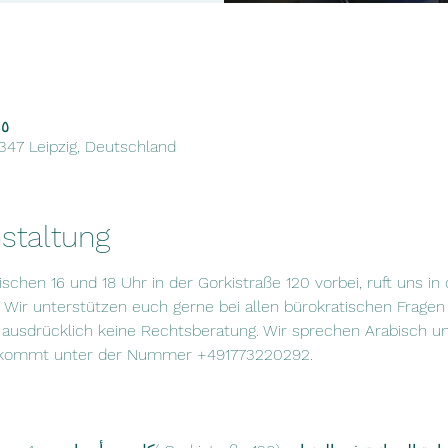
١٥ آذار ٢٠٢٣، ٠٠
4347 Leipzig, Deutschland
staltung
en 16 und 18 Uhr in der Gorkistraße 120 vorbei, ruft uns in d
 Wir unterstützen euch gerne bei allen bürokratischen Fragen 
 ausdrücklich keine Rechtsberatung. Wir sprechen Arabisch u
beikommt unter der Nummer +491773220292.