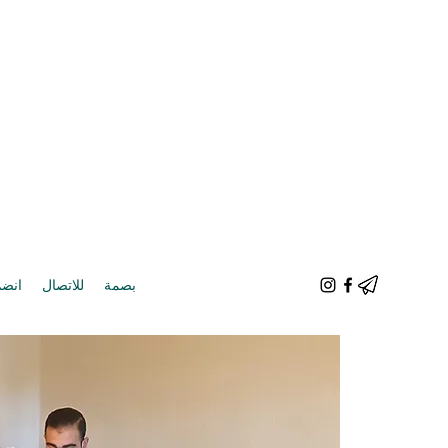
بصمة
للاتصال
انضم 