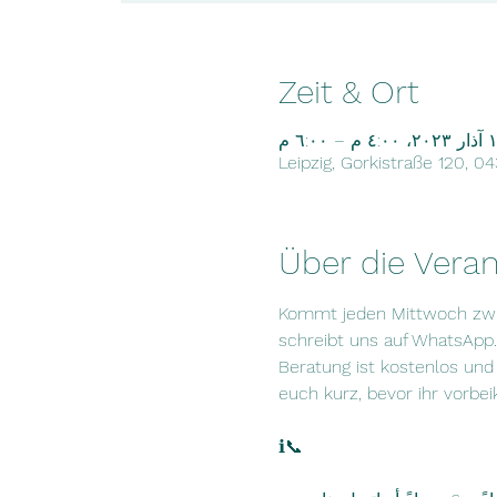
Zeit & Ort
٤: م – ٦:٠٠ م
Leipzig, Gorkistraße 120, 0
Über die Veran
Kommt jeden Mittwoch zwisch
schreibt uns auf WhatsApp.
Beratung ist kostenlos und
euch kurz, bevor ihr vor
ℹ📞