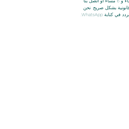
نقدم لكم هذا العام أيضًا الاستشارة المجانية في العنوان: (Gorkistraße 120 )كل يوم أربعاء بين 4 مساءً و 6 مساءً أو اتصل بنا 
قانونية بشكل صريح. نحن 
تابة WhatsApp.