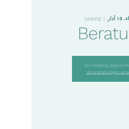
١ آذار
  |  
Leipzig
Berat
Anmeldung abgeschl
Veranstaltungen an