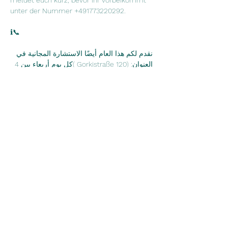
meldet euch kurz, bevor ihr vorbeikommt 
unter der Nummer +491773220292.
ℹ📞
نقدم لكم هذا العام أيضًا الاستشارة المجانية في 
العنوان: (Gorkistraße 120 )كل يوم أربعاء بين 4 
مساءً و 6 مساءً أو اتصل بنا خلال هذا الوقت. 
يسعدنا دعمك بجميع الأسئلة البيروقراطية 
بخبرتنا. المشورة مجانية وليست نصيحة قانونية 
بشكل صريح. نحن نتكلم العربية والألمانية. يرجى 
التواصل في الوقت المناسب قبل ايام أو اخذ 
مواعيد تحت الرقم ، لا تتردد في كتابة 
WhatsApp.
Diese Veranstaltung teilen