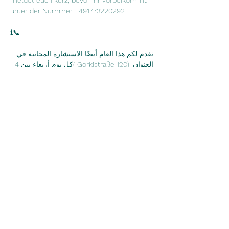
meldet euch kurz, bevor ihr vorbeikommt 
unter der Nummer +491773220292.
ℹ📞
نقدم لكم هذا العام أيضًا الاستشارة المجانية في 
العنوان: (Gorkistraße 120 )كل يوم أربعاء بين 4 
مساءً و 6 مساءً أو اتصل بنا خلال هذا الوقت. 
يسعدنا دعمك بجميع الأسئلة البيروقراطية 
بخبرتنا. المشورة مجانية وليست نصيحة قانونية 
بشكل صريح. نحن نتكلم العربية والألمانية. يرجى 
التواصل في الوقت المناسب قبل ايام أو اخذ 
مواعيد تحت الرقم ، لا تتردد في كتابة 
WhatsApp.
Diese Veranstaltung teilen