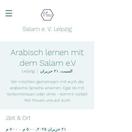
Salam e. V. Leipzig
Arabisch lernen mit
dem Salam e.V.
السبت، ٢١ حزيران
  |  
Leipzig
Wir möchten gemeinsam mit euch die
arabische Sprache erlernen. Egal ob mit
Vorkenntnissen oder ohne - Kommt vorbei!
Wir freuen uns auf euch!
Zeit & Ort
٢١ حزيران ٢٠٢٥، ٥:٠٠ م – ٧:٠٠ م