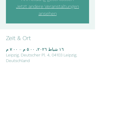
Jetzt andere Veranstaltungen
ansehen
Zeit & Ort
١٦ شباط ٢٠٢٦، ٥:٠٠ م – ٧:٠٠ م
Leipzig, Deutscher Pl. 4, 04103 Leipzig,
Deutschland
Diese Veranstaltung teilen
©2023 Salam e. V.