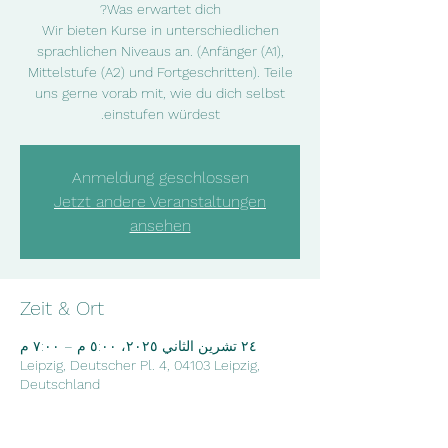
Wir bieten Kurse in unterschiedlichen
sprachlichen Niveaus an. (Anfänger (A1),
Mittelstufe (A2) und Fortgeschritten). Teile
uns gerne vorab mit, wie du dich selbst
einstufen würdest.
Anmeldung geschlossen
Jetzt andere Veranstaltungen
ansehen
Zeit & Ort
٢٤ تشرين الثاني ٢٠٢٥، ٥:٠٠ م – ٧:٠٠ م
Leipzig, Deutscher Pl. 4, 04103 Leipzig,
Deutschland
Über die Veranstaltung