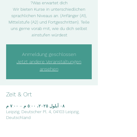
Wir bieten Kurse in unterschiedlichen
sprachlichen Niveaus an. (Anfänger (A1),
Mittelstufe (A2) und Fortgeschritten). Teile
uns gerne vorab mit, wie du dich selbst
einstufen würdest.
Anmeldung geschlossen
Jetzt andere Veranstaltungen
ansehen
Zeit & Ort
٠٨ أيلول ٢٠٢٥، ٥:٠٠ م – ٧:٠٠ م
Leipzig, Deutscher Pl. 4, 04103 Leipzig,
Deutschland
Über die Veranstaltung