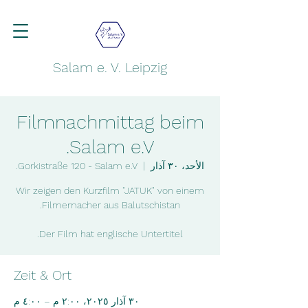
Salam e. V. Leipzig
Filmnachmittag beim
Salam e.V.
الأحد، ٣٠ آذار
  |  
Gorkistraße 120 - Salam e.V.
Wir zeigen den Kurzfilm "JATUK" von einem
Der Film hat englische Untertitel.
Zeit & Ort
٣٠ آذار ٢٠٢٥، ٢:٠٠ م – ٤:٠٠ م