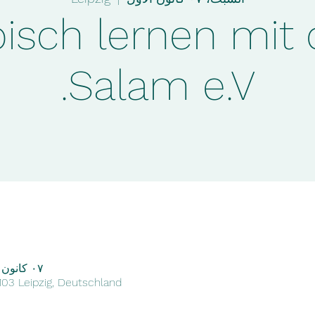
bisch lernen mit
Salam e.V.
٠٧ كانون الأول ٢٠٢٤، ٦:٠٠ م – ٨:٠٠ م
4103 Leipzig, Deutschland