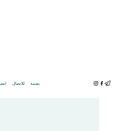
بصمة
للاتصال
انضم 