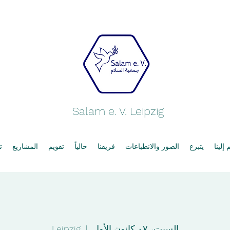
Salam e. V. Leipzig
إلينا
يتبرع
الصور والانطباعات
فريقنا
حالياً
تقويم
المشاريع
ت
السبت، ٠٧ كانون الأول
  |  
Leipzig